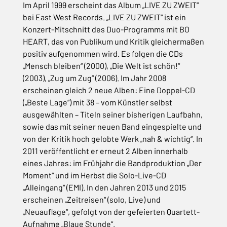
Im April 1999 erscheint das Album „LIVE ZU ZWEIT“
bei East West Records. „LIVE ZU ZWEIT“ ist ein
Konzert-Mitschnitt des Duo-Programms mit BO
HEART, das von Publikum und Kritik gleichermaßen
positiv aufgenommen wird. Es folgen die CDs
„Mensch bleiben“ (2000), „Die Welt ist schön!“
(2003), „Zug um Zug“ (2006). Im Jahr 2008
erscheinen gleich 2 neue Alben: Eine Doppel-CD
(„Beste Lage“) mit 38 – vom Künstler selbst
ausgewählten – Titeln seiner bisherigen Laufbahn,
sowie das mit seiner neuen Band eingespielte und
von der Kritik hoch gelobte Werk „nah & wichtig“. In
2011 veröffentlicht er erneut 2 Alben innerhalb
eines Jahres: im Frühjahr die Bandproduktion „Der
Moment“ und im Herbst die Solo-Live-CD
„Alleingang“ (EMI). In den Jahren 2013 und 2015
erscheinen „Zeitreisen“ (solo, Live) und
„Neuauflage“, gefolgt von der gefeierten Quartett-
Aufnahme „Blaue Stunde“.