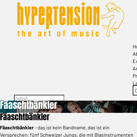
H
A
E
Ar
P
L
Fäaschtbänkler
Fäaschtbänkler
Fäaschtbänkler
– das ist kein Bandname, das ist ein
Versprechen: fünf Schweizer Jungs, die mit Blasinstrumenten