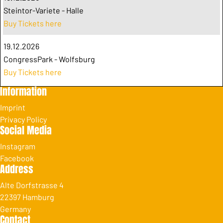
Steintor-Variete - Halle
Buy Tickets here
19.12.2026
CongressPark - Wolfsburg
Buy Tickets here
Information
Imprint
Privacy Policy
Social Media
Instagram
Facebook
Address
Alte Dorfstrasse 4
22397 Hamburg
Germany
Contact