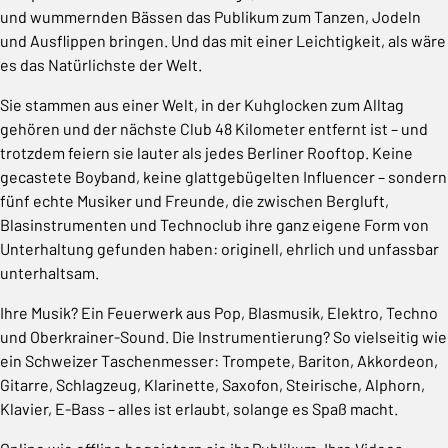
und wummernden Bässen das Publikum zum Tanzen, Jodeln
und Ausflippen bringen. Und das mit einer Leichtigkeit, als wäre
es das Natürlichste der Welt.
Sie stammen aus einer Welt, in der Kuhglocken zum Alltag
gehören und der nächste Club 48 Kilometer entfernt ist – und
trotzdem feiern sie lauter als jedes Berliner Rooftop. Keine
gecastete Boyband, keine glattgebügelten Influencer – sondern
fünf echte Musiker und Freunde, die zwischen Bergluft,
Blasinstrumenten und Technoclub ihre ganz eigene Form von
Unterhaltung gefunden haben: originell, ehrlich und unfassbar
unterhaltsam.
Ihre Musik? Ein Feuerwerk aus Pop, Blasmusik, Elektro, Techno
und Oberkrainer-Sound. Die Instrumentierung? So vielseitig wie
ein Schweizer Taschenmesser: Trompete, Bariton, Akkordeon,
Gitarre, Schlagzeug, Klarinette, Saxofon, Steirische, Alphorn,
Klavier, E-Bass – alles ist erlaubt, solange es Spaß macht.