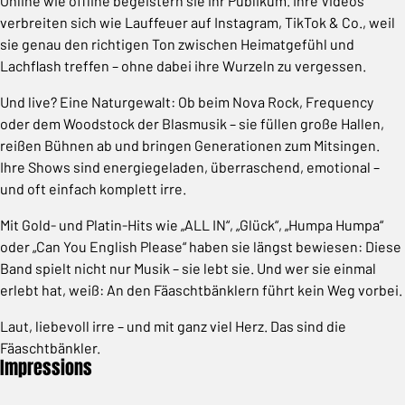
Online wie offline begeistern sie ihr Publikum. Ihre Videos
verbreiten sich wie Lauffeuer auf Instagram, TikTok & Co., weil
sie genau den richtigen Ton zwischen Heimatgefühl und
Lachflash treffen – ohne dabei ihre Wurzeln zu vergessen.
Und live? Eine Naturgewalt: Ob beim Nova Rock, Frequency
oder dem Woodstock der Blasmusik – sie füllen große Hallen,
reißen Bühnen ab und bringen Generationen zum Mitsingen.
Ihre Shows sind energiegeladen, überraschend, emotional –
und oft einfach komplett irre.
Mit Gold- und Platin-Hits wie „ALL IN“, „Glück“, „Humpa Humpa“
oder „Can You English Please“ haben sie längst bewiesen: Diese
Band spielt nicht nur Musik – sie lebt sie. Und wer sie einmal
erlebt hat, weiß: An den Fäaschtbänklern führt kein Weg vorbei.
Laut, liebevoll irre – und mit ganz viel Herz. Das sind die
Fäaschtbänkler.
Impressions