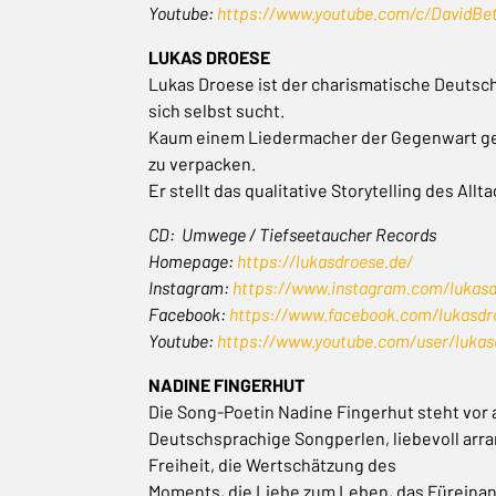
Youtube:
https://www.youtube.com/c/DavidBe
LUKAS DROESE
Lukas Droese ist der charismatische Deutsc
sich selbst sucht.
Kaum einem Liedermacher der Gegenwart geli
zu verpacken.
Er stellt das qualitative Storytelling des Al
CD: Umwege / Tiefseetaucher Records
Homepage:
https://lukasdroese.de/
Instagram:
https://www.instagram.com/lukasd
Facebook:
https://www.facebook.com/lukasdr
Youtube:
https://www.youtube.com/user/lukas
NADINE FINGERHUT
Die Song-Poetin Nadine Fingerhut steht vor 
Deutschsprachige Songperlen, liebevoll arra
Freiheit, die Wertschätzung des
Moments, die Liebe zum Leben, das Füreinan