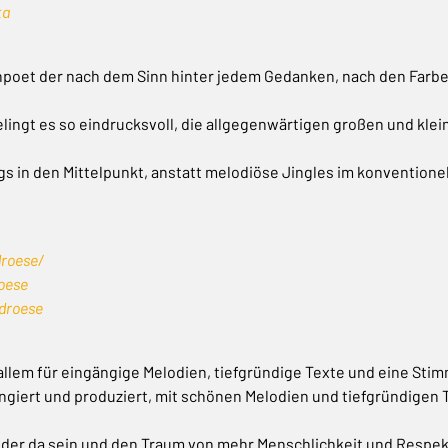
ta
hpoet der nach dem Sinn hinter jedem Gedanken, nach den Farb
ngt es so eindrucksvoll, die allgegenwärtigen großen und klei
ltags in den Mittelpunkt, anstatt melodiöse Jingles im konventione
roese/
oese
droese
allem für eingängige Melodien, tiefgründige Texte und eine Sti
ngiert und produziert, mit schönen Melodien und tiefgründigen
der da sein und den Traum von mehr Menschlichkeit und Respekt