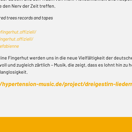
 den Nerv der Zeit treffen.
red trees records and tapes
ngerhut.offiziell/
gerhut.offiziell/
efabienne
adine Fingerhut werden uns in die neue Vielfältigkeit der deuts
ll und zugleich zärtlich – Musik, die zeigt, dass es lohnt hin zu h
langlosigkeit.
//hypertension-music.de/project/dreigestirn-lied