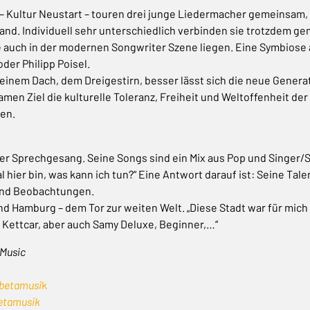
k – Kultur Neustart – touren drei junge Liedermacher gemeinsam
and. Individuell sehr unterschiedlich verbinden sie trotzdem g
 auch in der modernen Songwriter Szene liegen. Eine Symbiose
der Philipp Poisel.
r einem Dach, dem Dreigestirn, besser lässt sich die neue Gener
en Ziel die kulturelle Toleranz, Freiheit und Weltoffenheit der 
uen.
owiger Sprechgesang. Seine Songs sind ein Mix aus Pop und Singer
l hier bin, was kann ich tun?“ Eine Antwort darauf ist: Seine Tale
und Beobachtungen.
nd Hamburg – dem Tor zur weiten Welt. „Diese Stadt war für mich
 Kettcar, aber auch Samy Deluxe, Beginner,…“
-Music
betamusi
k
etamusik