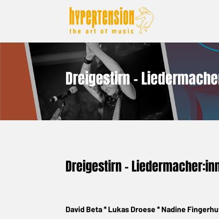
Dreigestirn – Liedermache
Dreigestirn – Liedermacher:in
David Beta * Lukas Droese * Nadine Fingerhu